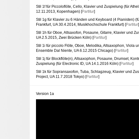
Stil 1f für Piccoloflöte, Cello, Klavier und Zuspielung (für Athe
12.11.2013, Kopenhagen) [
Partitur
]
Stil 1g für Klavier zu 6 Händen und Keyboard (4 Pianisten) 
Frankfurt, UA 30.4.2014, Musikhochschule Frankfurt) [
Partitur
]
Stil 1h für Oboe, Altsaxofon, Posaune, Gitarre, Klavier und Z
UA 2.5.2015, Zwei Brücken Köln) [
Partitur
]
Stil 1i für piccolo Flöte, Oboe, Melodika, Altsaxophon, Viola 
Ensemble Dal Niente, UA 6.12.2015 Chicago) [
Partitur
]
Stil 1j für Blockflöte(n), Altsaxophon, Posaune, Drumset, Kon
Zuspielung (für Electronic ID, UA 14.1.2016 Köln) [
Partitur
]
Stil 1k für Sopransaxofon, Tuba, Schlagzeug, Klavier und Zu
Project, UA 11.7.2018 Tokyo) [
Partitur
]
Version 1a