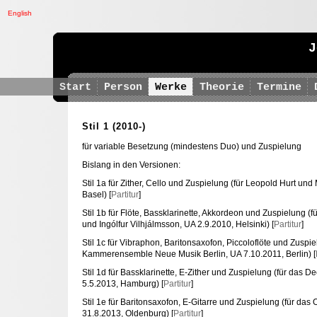
English
J
Start
Person
Werke
Theorie
Termine
Stil 1
(2010-)
für variable Besetzung (mindestens Duo) und Zuspielung
Bislang in den Versionen:
Stil 1a für Zither, Cello und Zuspielung (für Leopold Hurt und
Basel) [
Partitur
]
Stil 1b für Flöte, Bassklarinette, Akkordeon und Zuspielung (f
und Ingólfur Vilhjálmsson, UA 2.9.2010, Helsinki) [
Partitur
]
Stil 1c für Vibraphon, Baritonsaxofon, Piccoloflöte und Zuspie
Kammerensemble Neue Musik Berlin, UA 7.10.2011, Berlin) [
Stil 1d für Bassklarinette, E-Zither und Zuspielung (für das
5.5.2013, Hamburg) [
Partitur
]
Stil 1e für Baritonsaxofon, E-Gitarre und Zuspielung (für da
31.8.2013, Oldenburg) [
Partitur
]