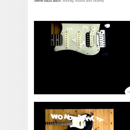
Siehe dazu auch:
Vortrag Sound and Gravity
.