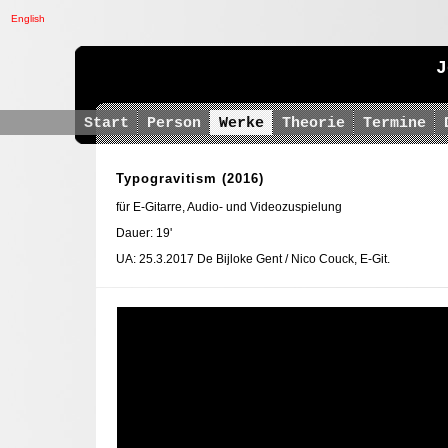
English
J
Start
Person
Werke
Theorie
Termine
Typogravitism
(2016)
für E-Gitarre, Audio- und Videozuspielung
Dauer: 19'
UA: 25.3.2017 De Bijloke Gent / Nico Couck, E-Git.