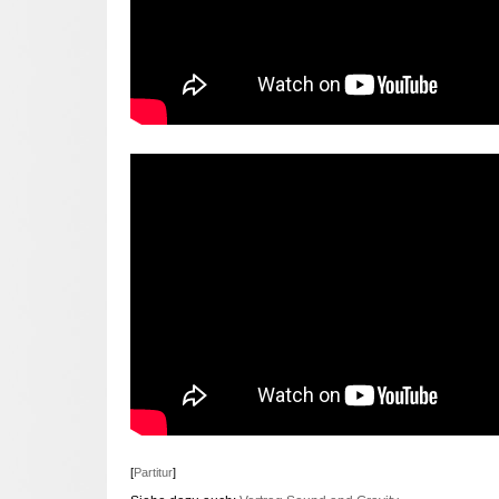
[
Partitur
]