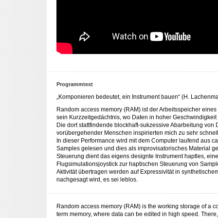
Programmtext
„Komponieren bedeutet, ein Instrument bauen“ (H. Lachenma
Random access memory (RAM) ist der Arbeitsspeicher eine
sein Kurzzeitgedächtnis, wo Daten in hoher Geschwindigkeit
Die dort stattfindende blockhaft-sukzessive Abarbeitung von 
vorübergehender Menschen inspirierten mich zu sehr schne
In dieser Performance wird mit dem Computer laufend aus c
Samples gelesen und dies als improvisatorisches Material ges
Steuerung dient das eigens designte Instrument haptles, e
Flugsimulationsjoystick zur haptischen Steuerung von Sampl
Aktivität übertragen werden auf Expressivität in synthetisch
nachgesagt wird, es sei leblos.
Random access memory (RAM) is the working storage of a comp
term memory, where data can be edited in high speed. There