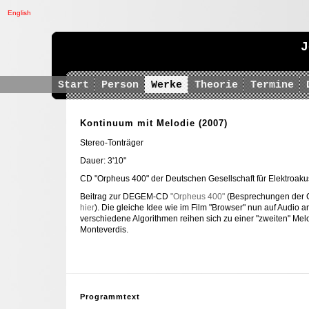
English
J
Start
Person
Werke
Theorie
Termine
Kontinuum mit Melodie
(2007)
Stereo-Tonträger
Dauer: 3'10"
CD "Orpheus 400" der Deutschen Gesellschaft für Elektroaku
Beitrag zur DEGEM-CD
"Orpheus 400"
(Besprechungen der 
hier
). Die gleiche Idee wie im Film "Browser" nun auf Audio
verschiedene Algorithmen reihen sich zu einer "zweiten" Mel
Monteverdis.
Programmtext