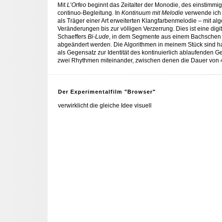
Mit
L’Orfeo
beginnt das Zeitalter der Monodie, des einstimm
continuo-Begleitung. In
Kontinuum mit Melodie
verwende ich 
als Träger einer Art erweiterten Klangfarbenmelodie – mit al
Veränderungen bis zur völligen Verzerrung. Dies ist eine digi
Schaeffers
Bi-Lude
, in dem Segmente aus einem Bachschen 
abgeändert werden. Die Algorithmen in meinem Stück sind ha
als Gegensatz zur Identität des kontinuierlich ablaufenden 
zwei Rhythmen miteinander, zwischen denen die Dauer von 4
Der Experimentalfilm "Browser"
verwirklicht die gleiche Idee visuell