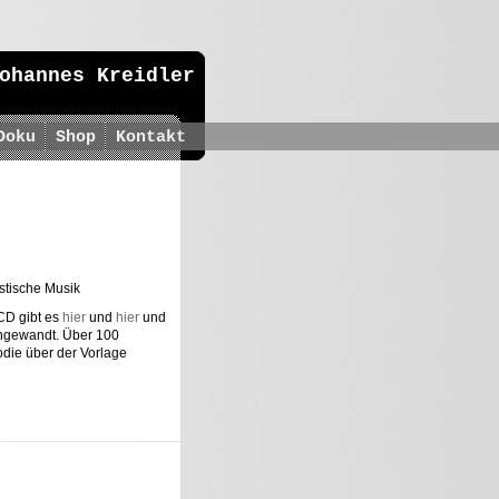
ohannes Kreidler
Doku
Shop
Kontakt
stische Musik
CD gibt es
hier
und
hier
und
 angewandt. Über 100
odie über der Vorlage