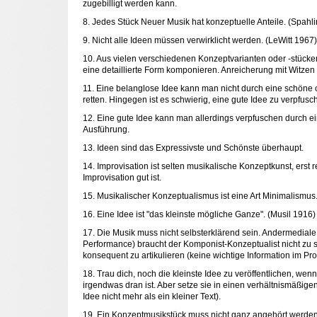
zugebilligt werden kann.
8. Jedes Stück Neuer Musik hat konzeptuelle Anteile. (Spahl
9. Nicht alle Ideen müssen verwirklicht werden. (LeWitt 1967)
10. Aus vielen verschiedenen Konzeptvarianten oder -stüc
eine detaillierte Form komponieren. Anreicherung mit Witzen 
11. Eine belanglose Idee kann man nicht durch eine schöne
retten. Hingegen ist es schwierig, eine gute Idee zu verpfusc
12. Eine gute Idee kann man allerdings verpfuschen durch e
Ausführung.
13. Ideen sind das Expressivste und Schönste überhaupt.
14. Improvisation ist selten musikalische Konzeptkunst, erst r
Improvisation gut ist.
15. Musikalischer Konzeptualismus ist eine Art Minimalismus
16. Eine Idee ist "das kleinste mögliche Ganze". (Musil 1916)
17. Die Musik muss nicht selbsterklärend sein. Andermediale 
Performance) braucht der Komponist-Konzeptualist nicht zu 
konsequent zu artikulieren (keine wichtige Information im P
18. Trau dich, noch die kleinste Idee zu veröffentlichen, wenn
irgendwas dran ist. Aber setze sie in einen verhältnismäßige
Idee nicht mehr als ein kleiner Text).
19. Ein Konzeptmusikstück muss nicht ganz angehört werden