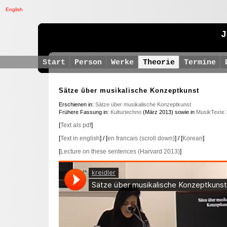
English
J
Start
Person
Werke
Theorie
Termine
Sätze über musikalische Konzeptkunst
Erschienen in:
Sätze über musikalische Konzeptkunst
Frühere Fassung in:
Kulturtechno
(März 2013) sowie in
MusikTexte 
[
Text als pdf
]
[
Text in english
] / [
en francais (scroll down)
] / [
Korean
]
[
Lecture on these sentences (Harvard 2013)
]