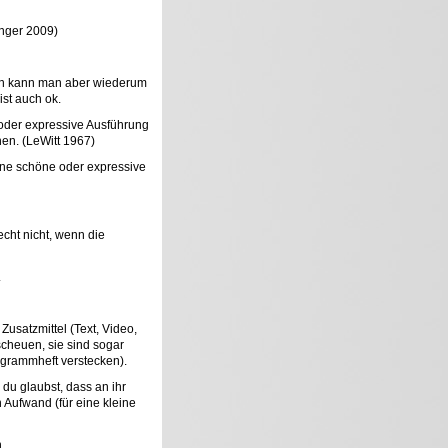
inger 2009)
ken kann man aber wiederum
ist auch ok.
 oder expressive Ausführung
hen. (LeWitt 1967)
ine schöne oder expressive
echt nicht, wenn die
.
Zusatzmittel (Text, Video,
scheuen, sie sind sogar
rogrammheft verstecken).
 du glaubst, dass an ihr
n Aufwand (für eine kleine
.