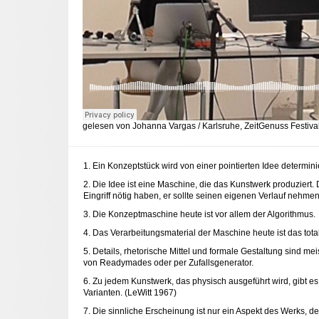
gelesen von Johanna Vargas / Karlsruhe, ZeitGenuss Festiva
1. Ein Konzeptstück wird von einer pointierten Idee determinie
2. Die Idee ist eine Maschine, die das Kunstwerk produziert. 
Eingriff nötig haben, er sollte seinen eigenen Verlauf nehmen
3. Die Konzeptmaschine heute ist vor allem der Algorithmus.
4. Das Verarbeitungsmaterial der Maschine heute ist das total
5. Details, rhetorische Mittel und formale Gestaltung sind me
von Readymades oder per Zufallsgenerator.
6. Zu jedem Kunstwerk, das physisch ausgeführt wird, gibt es
Varianten. (LeWitt 1967)
7. Die sinnliche Erscheinung ist nur ein Aspekt des Werks, 