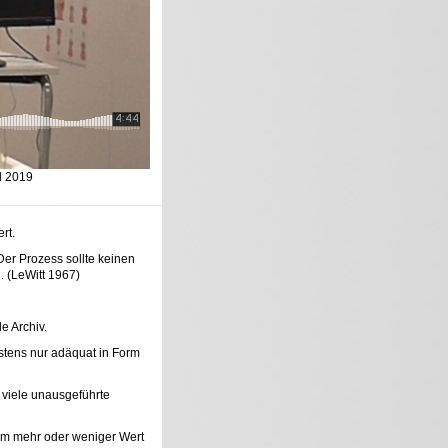
l 2019
rt.
Der Prozess sollte keinen
. (LeWitt 1967)
e Archiv.
istens nur adäquat in Form
 viele unausgeführte
dem mehr oder weniger Wert